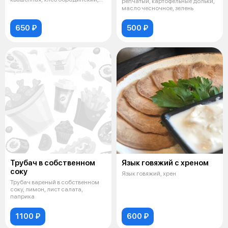
репчатый, картофельные дольки,
брусника, зелень
масло чесночное, зелень
650 ₽
500 ₽
Трубач в собственном
Язык говяжий с хреном
соку
Язык говяжий, хрен
Трубач вареный в собственном
соку, лимон, лист салата,
паприка
1100 ₽
600 ₽