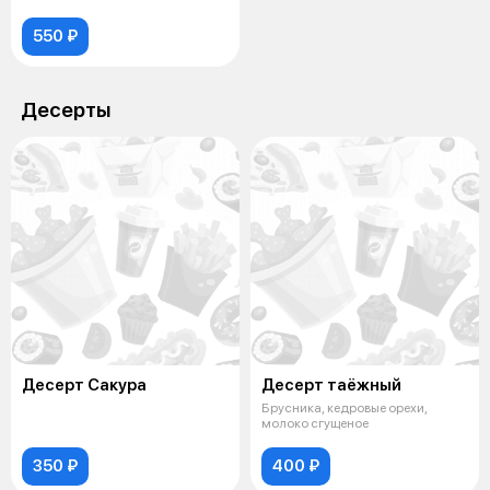
550 ₽
Десерты
Десерт Сакура
Десерт таёжный
Брусника, кедровые орехи,
молоко сгущеное
350 ₽
400 ₽