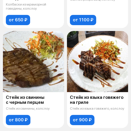
Колбаски из мраморной
говядины, колслоу
от 650 ₽
от 1100 ₽
Стейк из свинины
Стейк из языка говяжего
с черным перцем
на гриле
Стейк из свинины, колслоу
Стейк из языка говяжего, колслоу
от 800 ₽
от 900 ₽