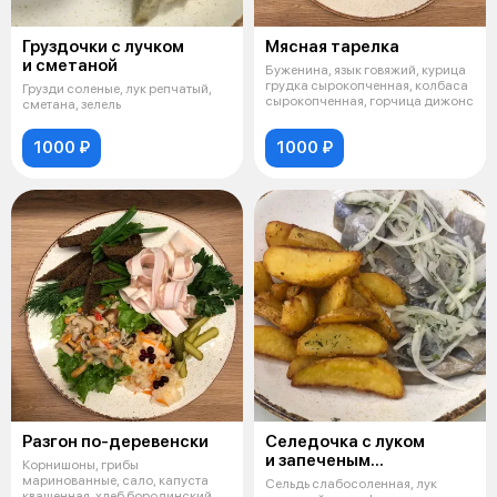
Груздочки с лучком
Мясная тарелка
и сметаной
Буженина, язык говяжий, курица
грудка сырокопченная, колбаса
Грузди соленые, лук репчатый,
сырокопченная, горчица дижонс
сметана, зелель
1000 ₽
1000 ₽
Разгон по-деревенски
Селедочка с луком
и запеченым
Корнишоны, грибы
картофелем
маринованные, сало, капуста
Сельдь слабосоленная, лук
квашенная, хлеб бородинский,