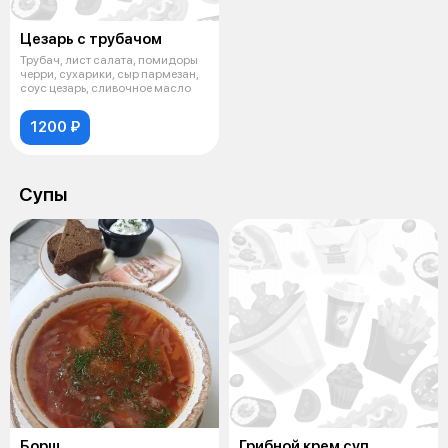
Цезарь с трубачом
Трубач, лист салата, помидоры
черри, сухарики, сыр пармезан,
соус цезарь, сливочное масло
1200 ₽
Супы
Борщ
Грибной крем суп