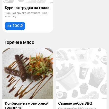
Куриная грудка на гриле
Куриная грудка маринованная,
колслоу
от 700 ₽
Горячее мясо
Колбаски из мраморной
Свиные ребра BBQ
говядины
Свиные ребра BBQ, колслоу