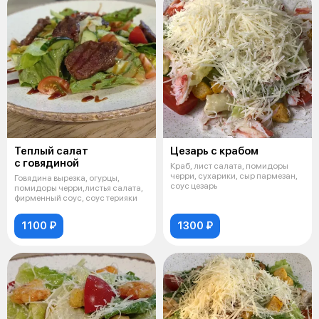
Теплый салат
Цезарь с крабом
с говядиной
Краб, лист салата, помидоры
черри, сухарики, сыр пармезан,
Говядина вырезка, огурцы,
соус цезарь
помидоры черри,листья салата,
фирменный соус, соус терияки
1100 ₽
1300 ₽