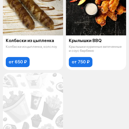
Колбаски из цыпленка
Крылышки BBQ
Колбаски из цыпленка, колслоу
Крылышки куринные запеченные
и соус барбекю
от 650 ₽
от 750 ₽