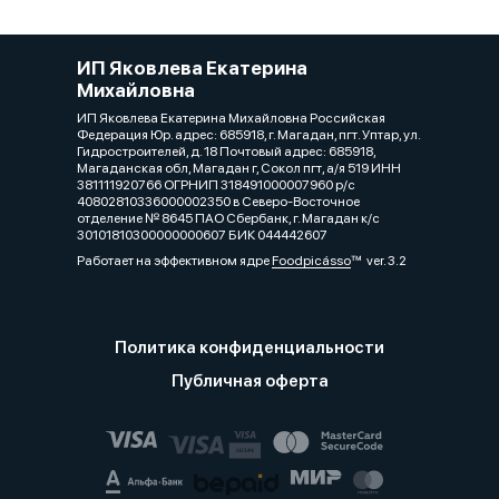
ИП Яковлева Екатерина
Михайловна
ИП Яковлева Екатерина Михайловна Российская
Федерация Юр. адрес: 685918, г. Магадан, пгт. Уптар, ул.
Гидростроителей, д. 18 Почтовый адрес: 685918,
Магаданская обл, Магадан г, Сокол пгт, а/я 519 ИНН
381111920766 ОГРНИП 318491000007960 р/с
40802810336000002350 в Северо-Восточное
отделение № 8645 ПАО Сбербанк, г. Магадан к/с
30101810300000000607 БИК 044442607
Работает на эффективном ядре
Foodpicásso
ver. 3.2
Политика конфиденциальности
Публичная оферта