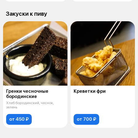
Закуски к пиву
Гренки чесночные
Креветки фри
бородинские
Хлеб бородинский, чеснок,
зелень
от 450 ₽
от 700 ₽