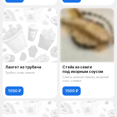
Лангет из трубача
Стейк из семги
под икорным соусом
Трубач, кляр, лимон
Семга, шпинат,лимон, икорный
соус, сливки
1050 ₽
1500 ₽