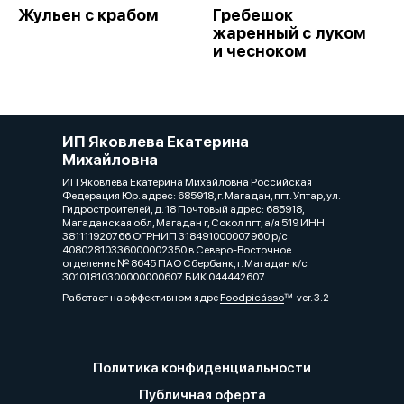
Жульен с крабом
Гребешок
жаренный с луком
и чесноком
ИП Яковлева Екатерина
Михайловна
ИП Яковлева Екатерина Михайловна Российская
Федерация Юр. адрес: 685918, г. Магадан, пгт. Уптар, ул.
Гидростроителей, д. 18 Почтовый адрес: 685918,
Магаданская обл, Магадан г, Сокол пгт, а/я 519 ИНН
381111920766 ОГРНИП 318491000007960 р/с
40802810336000002350 в Северо-Восточное
отделение № 8645 ПАО Сбербанк, г. Магадан к/с
30101810300000000607 БИК 044442607
Работает на эффективном ядре
Foodpicásso
ver. 3.2
Политика конфиденциальности
Публичная оферта