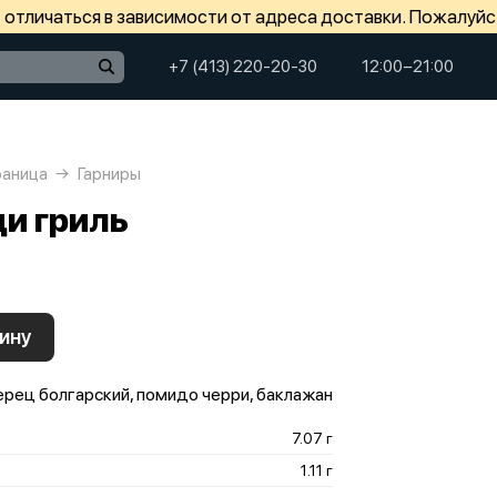
отличаться в зависимости от адреса доставки. Пожалуйс
+7 (413) 220-20-30
12:00−21:00
раница
Гарниры
и гриль
ину
ерец болгарский, помидо черри, баклажан
7.07 г
1.11 г