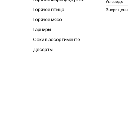
Углеводы
Горячее птица
Энерг. ценн
Горячее мясо
Гарниры
Соки в аcсортименте
Десерты