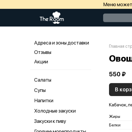
Меню может 
Адреса и зоны доставки
Главная ст
Отзывы
Овощ
Акции
550 ₽
Салаты
В корз
Супы
Напитки
Кабачок, п
Холодные закуски
Жиры
Закуски к пиву
Белки
Горячее морепродукты