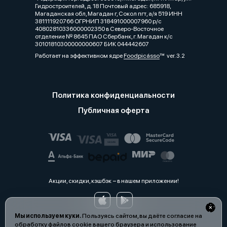
Гидростроителей, д. 18 Почтовый адрес: 685918,
Магаданская обл, Магадан г, Сокол пгт, а/я 519 ИНН
381111920766 ОГРНИП 318491000007960 р/с
40802810336000002350 в Северо-Восточное
отделение № 8645 ПАО Сбербанк, г. Магадан к/с
30101810300000000607 БИК 044442607
Работает на эффективном ядре
Foodpicásso
ver. 3.2
Политика конфиденциальности
Публичная оферта
Акции, скидки, кэшбэк − в нашем приложении!
Мы используем куки.
Пользуясь сайтом, вы даёте согласие на
обработку файлов cookie вашего браузера и использование