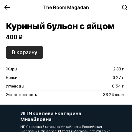
The Room Magadan
Куриный бульон с яйцом
400 ₽
В корзину
Жиры
2.33 г
Белки
3.27 г
Углеводы
0.54 г
Энерг. ценность
36.24 ккал
ИП Яковлева Екатерина
Михайловна
ИП Яковлева Екатерина Михайловна Российская
Федерация Юр. адрес: 685918, г. Магадан, пгт. Уптар, ул.