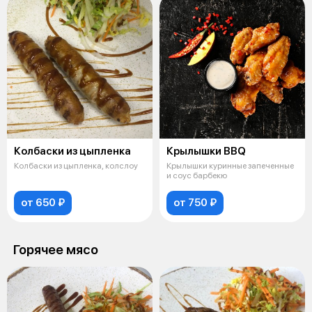
Колбаски из цыпленка
Крылышки BBQ
Колбаски из цыпленка, колслоу
Крылышки куринные запеченные
и соус барбекю
от 650 ₽
от 750 ₽
Горячее мясо