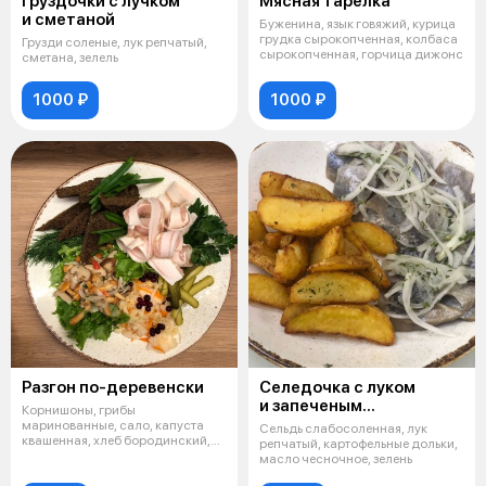
Груздочки с лучком
Мясная тарелка
и сметаной
Буженина, язык говяжий, курица
грудка сырокопченная, колбаса
Грузди соленые, лук репчатый,
сырокопченная, горчица дижонс
сметана, зелель
1000 ₽
1000 ₽
Разгон по-деревенски
Селедочка с луком
и запеченым
Корнишоны, грибы
картофелем
маринованные, сало, капуста
Сельдь слабосоленная, лук
квашенная, хлеб бородинский,
репчатый, картофельные дольки,
брусника, зелень
масло чесночное, зелень