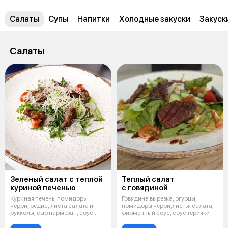
Салаты
Супы
Напитки
Холодные закуски
Закуски
Салаты
Зеленый салат с теплой
Теплый салат
куриной печенью
с говядиной
Куриная печень, помидоры
Говядина вырезка, огурцы,
черри, редис, листа салата и
помидоры черри,листья салата,
рукколы, сыр пармезан, соус
фирменный соус, соус терияки
терияки