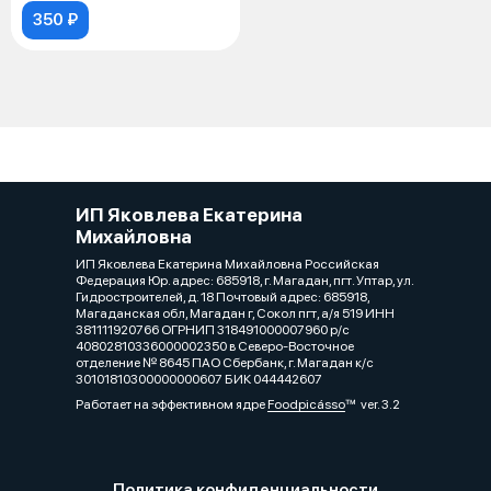
350 ₽
ИП Яковлева Екатерина
Михайловна
ИП Яковлева Екатерина Михайловна Российская
Федерация Юр. адрес: 685918, г. Магадан, пгт. Уптар, ул.
Гидростроителей, д. 18 Почтовый адрес: 685918,
Магаданская обл, Магадан г, Сокол пгт, а/я 519 ИНН
381111920766 ОГРНИП 318491000007960 р/с
40802810336000002350 в Северо-Восточное
отделение № 8645 ПАО Сбербанк, г. Магадан к/с
30101810300000000607 БИК 044442607
Работает на эффективном ядре
Foodpicásso
ver. 3.2
Политика конфиденциальности