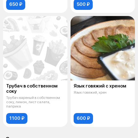
650 ₽
500 ₽
Трубач в собственном
Язык говяжий с хреном
соку
Язык говяжий, хрен
Трубач вареный в собственном
соку, лимон, лист салата,
паприка
1100 ₽
600 ₽