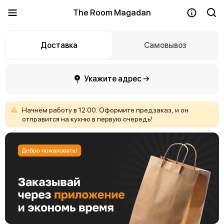
The Room Magadan
Доставка
Самовывоз
Укажите адрес →
Начнём
работу
в
12:00.
Оформите
предзаказ,
и
он
отправится
на
кухню
в
первую
очередь!