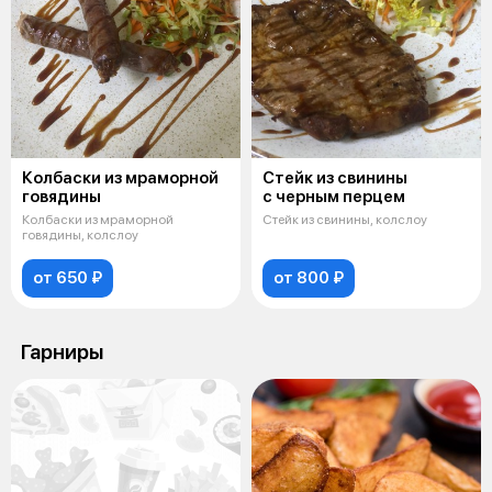
Колбаски из мраморной
Стейк из свинины
говядины
с черным перцем
Колбаски из мраморной
Стейк из свинины, колслоу
говядины, колслоу
от 650 ₽
от 800 ₽
Гарниры