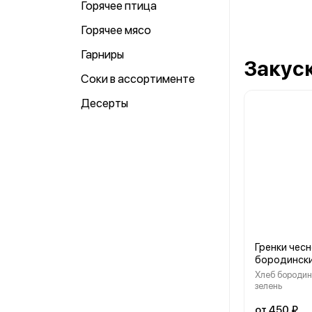
Горячее птица
Горячее мясо
Гарниры
Закуск
Соки в аcсортименте
Десерты
Гренки чес
бородинск
Хлеб бородин
зелень
от 450 ₽