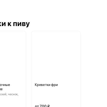
и к пиву
ночные
Креветки фри
ие
ский, чеснок,
от 700 ₽