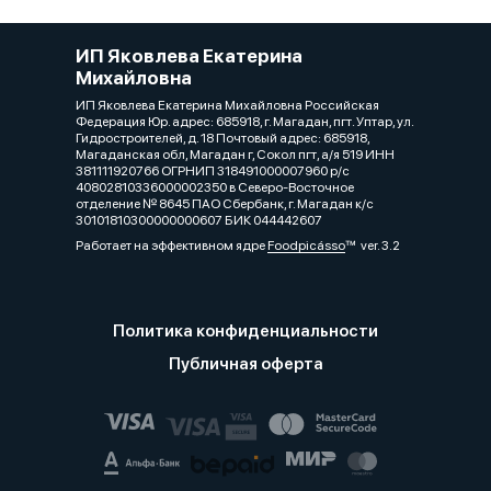
ИП Яковлева Екатерина
Михайловна
ИП Яковлева Екатерина Михайловна Российская
Федерация Юр. адрес: 685918, г. Магадан, пгт. Уптар, ул.
Гидростроителей, д. 18 Почтовый адрес: 685918,
Магаданская обл, Магадан г, Сокол пгт, а/я 519 ИНН
381111920766 ОГРНИП 318491000007960 р/с
40802810336000002350 в Северо-Восточное
отделение № 8645 ПАО Сбербанк, г. Магадан к/с
30101810300000000607 БИК 044442607
Работает на эффективном ядре
Foodpicásso
ver. 3.2
Политика конфиденциальности
Публичная оферта