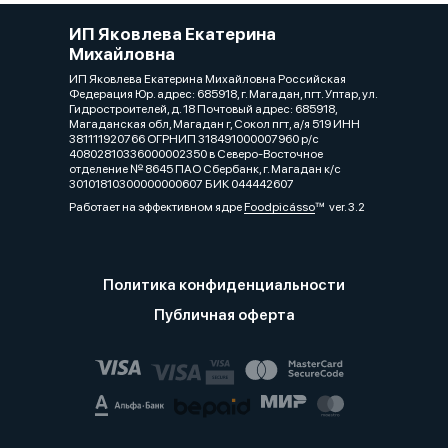
ИП Яковлева Екатерина
Михайловна
ИП Яковлева Екатерина Михайловна Российская
Федерация Юр. адрес: 685918, г. Магадан, пгт. Уптар, ул.
Гидростроителей, д. 18 Почтовый адрес: 685918,
Магаданская обл, Магадан г, Сокол пгт, а/я 519 ИНН
381111920766 ОГРНИП 318491000007960 р/с
40802810336000002350 в Северо-Восточное
отделение № 8645 ПАО Сбербанк, г. Магадан к/с
30101810300000000607 БИК 044442607
Работает на эффективном ядре
Foodpicásso
ver. 3.2
Политика конфиденциальности
Публичная оферта