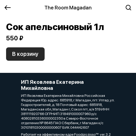
The Room Magadan
Сок апельсиновый 1л
550 ₽
В корзину
ИП Яковлева Екатерина
Михайловна
ИП Яковлева Екатерина Михайловна Российская
Федерация Юр. адрес: 685918, г. Магадан, пгт. Уптар, ул.
Гидростроителей, д. 18 Почтовый адрес: 685918,
Магаданская обл, Магадан г, Сокол пгт, а/я 519 ИНН
381111920766 ОГРНИП 318491000007960 р/с
40802810336000002350 в Северо-Восточное
отделение № 8645 ПАО Сбербанк, г. Магадан к/с
30101810300000000607 БИК 044442607
Работает на эффективном ядре
Foodpicásso
ver. 3.2