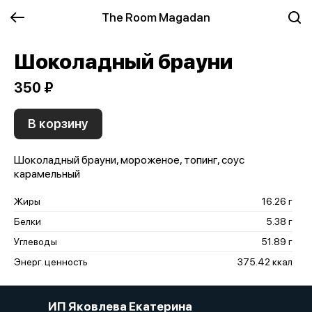
The Room Magadan
Шоколадный брауни
350 ₽
В корзину
Шоколадный брауни, мороженое, топинг, соус
карамельный
Жиры
16.26 г
Белки
5.38 г
Углеводы
51.89 г
Энерг. ценность
375.42 ккал
ИП Яковлева Екатерина