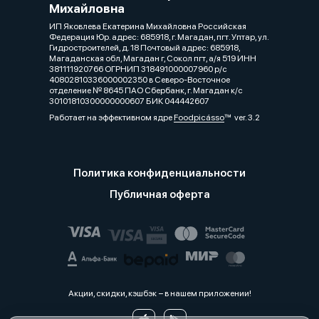
Михайловна
ИП Яковлева Екатерина Михайловна Российская
Федерация Юр. адрес: 685918, г. Магадан, пгт. Уптар, ул.
Гидростроителей, д. 18 Почтовый адрес: 685918,
Магаданская обл, Магадан г, Сокол пгт, а/я 519 ИНН
381111920766 ОГРНИП 318491000007960 р/с
40802810336000002350 в Северо-Восточное
отделение № 8645 ПАО Сбербанк, г. Магадан к/с
30101810300000000607 БИК 044442607
Работает на эффективном ядре
Foodpicásso
ver. 3.2
Политика конфиденциальности
Публичная оферта
Акции, скидки, кэшбэк − в нашем приложении!